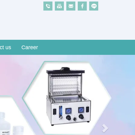
ct us
Career