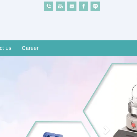
ct us
Career